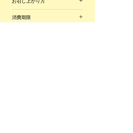
お召し上がり方
お召し上がりになる分を取り出し、常
消費期限
温で自然解凍してください。
（夏場は冷蔵庫にて）
商品到着時から冷凍保存で2週間程度
パンを解凍する際は、パンに含まれる
配送方法
（解凍後2日程度）
水分を閉じ込めるためフリーザーバッ
グ等を利用し、袋を閉じた状態での解
冷凍
凍をオススメしています。
発送の目安
約1週間
アレルギー
小麦、卵、乳、大豆
※ ご不明の点がございましたらお問
い合わせ下さい。