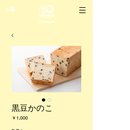
Shoping site
黒豆かのこ
価
￥1,000
格