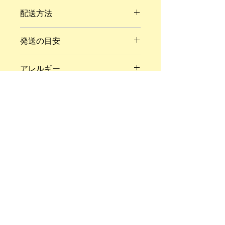
商品到着時から冷凍保存で2週間程度
パンを解凍する際は、パンに含まれる
配送方法
（解凍後2日程度）
水分を閉じ込めるためフリーザーバッ
グ等を利用し、袋を閉じた状態での解
冷凍
凍をオススメしています。
発送の目安
約1週間
アレルギー
小麦、卵、乳、大豆
※ ご不明の点がございましたらお問
い合わせ下さい。
トルタロッソ製パン株式会社
月曜・火曜休み