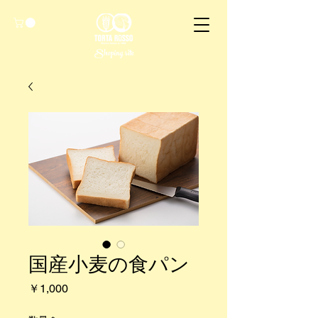
Shoping site
国産小麦の食パン
価
￥1,000
格