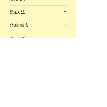
（夏場は冷蔵庫にて）
商品到着時から冷凍保存で2週間程度
パンを解凍する際は、パンに含まれる
配送方法
（解凍後2日程度）
水分を閉じ込めるためフリーザーバッ
グ等を利用し、袋を閉じた状態での解
冷凍
凍をオススメしています。
発送の目安
約1週間
アレルギー
小麦、卵、乳、大豆
※ ご不明の点がございましたらお問
い合わせ下さい。
トルタロッソ製パン株式会社